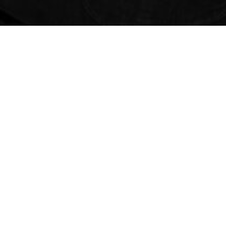
SPRECHEN WIR DARÜBER
BEREITS EIN PROJE
info@meisterkreativ.de
+(49) 163 396 49 71