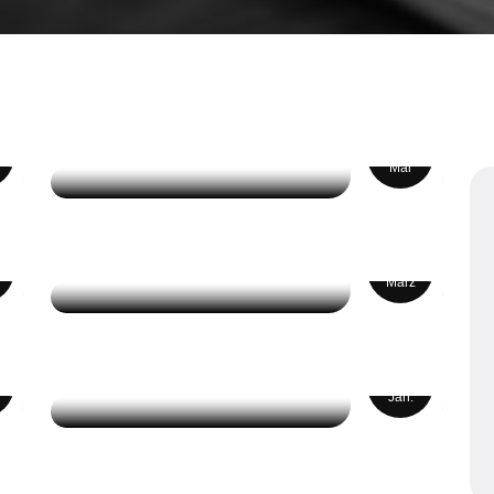
HOW TO FURNISH
AND DECORATE A
14
CREATIVE AGENCY
Mai
PRODUCTS
PHOTOGRAPHY WITH
14
MODELS
März
CORPORATE IDENTITY
MOCKUP GRAPHIC
13
DESIGN
Jan.