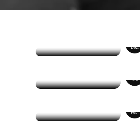
19
HELLO WORLD!
Dez.
STEP BY STEP:
PLANNING A WEB
14
DESIGN APPLICATION
Mai
CORPORATE IDENTITY
MOCKUP GRAPHIC
14
DESIGN
Feb.